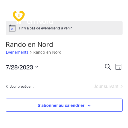
a
Il n’y a pas de évènements à venir.
Rando en Nord
Évènements
Rando en Nord
Recher
Nav
7/28/2023
Recherche
Jour
de
et
Sélectionnez
vu
naviga
une
Év
Jour suivant
de
Jour précédent
date.
vues
Évène
S’abonner au calendrier