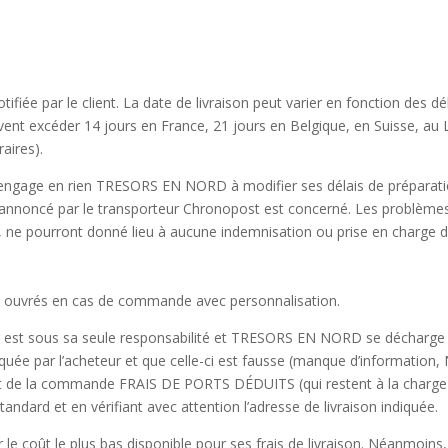
otifiée par le client. La date de livraison peut varier en fonction des d
uvent excéder 14 jours en France, 21 jours en Belgique, en Suisse, au
aires).
 n’engage en rien TRESORS EN NORD à modifier ses délais de préparati
son annoncé par le transporteur Chronopost est concerné.
Les problèmes 
ss, ne pourront donné lieu à aucune indemnisation ou prise en cha
urs ouvrés en cas de commande avec personnalisation.
r est sous sa seule responsabilité et
TRESORS EN NORD
se décharge 
diquée par l’acheteur et que celle-ci est fausse (manque d’information,
de la commande FRAIS DE PORTS DÉDUITS (qui restent à la charge de 
ndard et en vérifiant avec attention l’adresse de livraison indiquée.
 le coût le plus bas disponible pour ses frais de livraison. Néanmoins