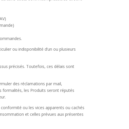
SAV)
ommande)
s commandes.
culier ou indisponibilité d’un ou plusieurs
ssus précisés. Toutefois, ces délais sont
 formuler des réclamations par mail,
s formalités, les Produits seront réputés
eur.
de conformité ou les vices apparents ou cachés
 consommation et celles prévues aux présentes