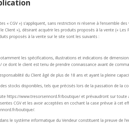
lication
es « CGV ») s’appliquent, sans restriction ni réserve à l’ensemble de
e Client »), désirant acquérir les produits proposés à la vente (« Les P
its proposés à la vente sur le site sont les suivants :
 notamment les spécifications, illustrations et indications de dimensi
/
ce dont le client est tenu de prendre connaissance avant de comma
responsabilité du Client âgé de plus de 18 ans et ayant la pleine capaci
e des stocks disponibles, tels que précisés lors de la passation de la
ite https://www.tresorsennord.fr/boutique/
et prévaudront sur toute
ésentes CGV et les avoir acceptées en cochant la case prévue à cet e
nnord.fr/boutique/.
 dans le système informatique du Vendeur constituent la preuve de l’