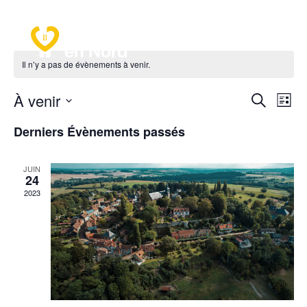
a
Il n’y a pas de évènements à venir.
Recher
Nav
À venir
Recherche
Liste
de
et
Sélectionnez
vu
naviga
Derniers Évènements passés
une
Év
de
date.
vues
JUIN
24
Évène
2023