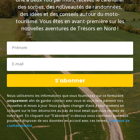
des sorties, des nouveautés de randonnées,
des idées et des conseils autour du moto-
tourisme. Vous êtes en avant-première sur les
nouvelles aventures de Trésors en Nord !
S'abonner
Nous utiliserons les informations que vous fournissez sur ce formulaire
uniquement
afin de garder contact avec vous et vous faire parvenir nos
nouvelles et mises à jour. Vous pouvez changer d’avis à tout moment en
cliquant sur le lien désinscrire au bas de tout email que vous recevez de
notre part. En cliquant sur “S'abonner” ci-dessus vous confirmez que nous
pouvons disposer de vos données en accord avec ces termes.
Politique de
confidentialité