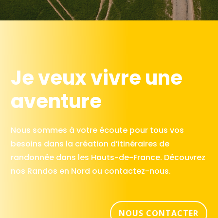
Je veux vivre une
aventure
Nous sommes à votre écoute pour tous vos
besoins dans la création d’itinéraires de
randonnée dans les Hauts-de-France. Découvrez
nos Randos en Nord ou contactez-nous.
NOUS CONTACTER