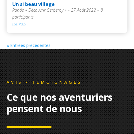
Un si beau village
Rando « Découvrir Gerberoy » – 27 Août 2022 – 8
participants
lire plus
« Entrées précédentes
AVIS / TEMOIGNAGES
Ce que nos aventuriers
pensent de nous