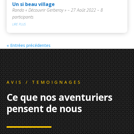
Un si beau village
Rando « Découvrir Gerberoy » – 27 Août 2022 – 8
participants
lire plus
« Entrées précédentes
AVIS / TEMOIGNAGES
Ce que nos aventuriers
pensent de nous