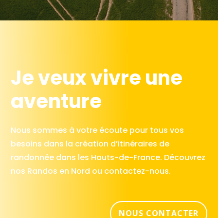
Je veux vivre une
aventure
Nous sommes à votre écoute pour tous vos
besoins dans la création d’itinéraires de
randonnée dans les Hauts-de-France. Découvrez
nos Randos en Nord ou contactez-nous.
NOUS CONTACTER