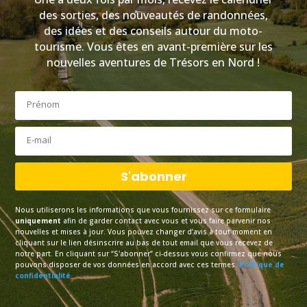
des sorties, des nouveautés de randonnées,
des idées et des conseils autour du moto-
tourisme. Vous êtes en avant-première sur les
nouvelles aventures de Trésors en Nord !
S'abonner
Nous utiliserons les informations que vous fournissez sur ce formulaire
uniquement
afin de garder contact avec vous et vous faire parvenir nos
nouvelles et mises à jour. Vous pouvez changer d’avis à tout moment en
cliquant sur le lien désinscrire au bas de tout email que vous recevez de
notre part. En cliquant sur “S'abonner” ci-dessus vous confirmez que nous
pouvons disposer de vos données en accord avec ces termes.
Politique de
confidentialité