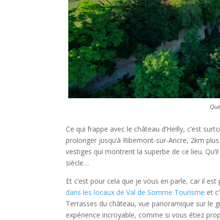
Que
Ce qui frappe avec le château d’Heilly, c’est su
prolonger jusqu’à Ribemont-sur-Ancre, 2km plus l
vestiges qui montrent la superbe de ce lieu. Qu’
siècle…
Et c’est pour cela que je vous en parle, car il est
dans les locaux de Val de Somme Tourisme
et c
Terrasses du château, vue panoramique sur le g
expérience incroyable, comme si vous étiez propu