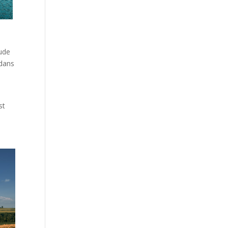
rude
 dans
e
st