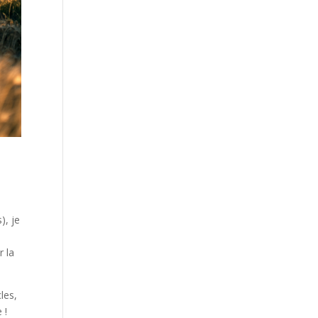
), je
r la
les,
 !