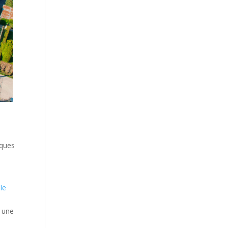
lques
le
z une