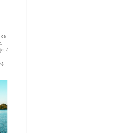
l de
e,
ujet à
t
s).