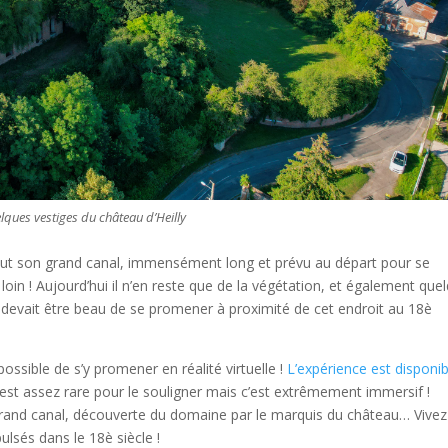
lques vestiges du château d’Heilly
rtout son grand canal, immensément long et prévu au départ pour se
oin ! Aujourd’hui il n’en reste que de la végétation, et également que
il devait être beau de se promener à proximité de cet endroit au 18è
 possible de s’y promener en réalité virtuelle !
L’expérience est disponib
’est assez rare pour le souligner mais c’est extrêmement immersif !
rand canal, découverte du domaine par le marquis du château… Vive
lsés dans le 18è siècle !