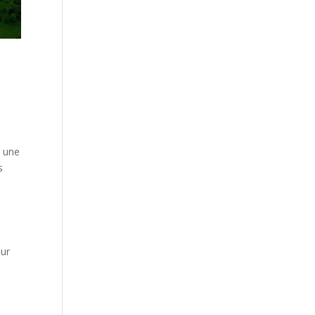
e
e une
s
sur