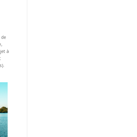
l de
e,
ujet à
t
s).