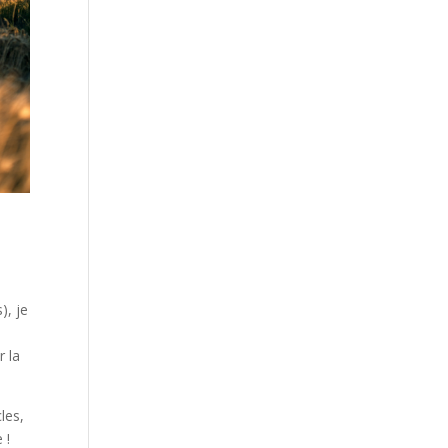
), je
r la
les,
 !