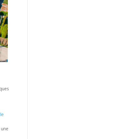
lques
le
z une