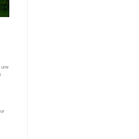
e
e une
s
sur