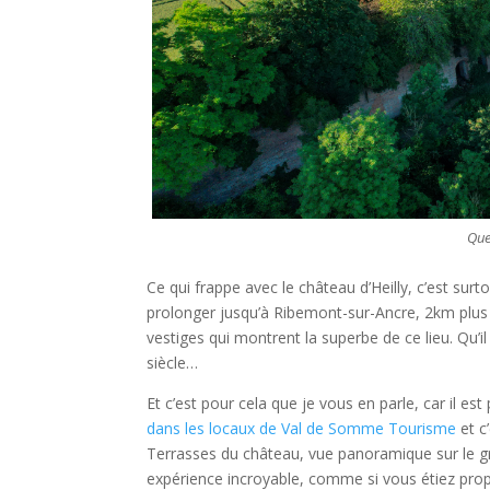
Que
Ce qui frappe avec le château d’Heilly, c’est su
prolonger jusqu’à Ribemont-sur-Ancre, 2km plus l
vestiges qui montrent la superbe de ce lieu. Qu’
siècle…
Et c’est pour cela que je vous en parle, car il est
dans les locaux de Val de Somme Tourisme
et c
Terrasses du château, vue panoramique sur le g
expérience incroyable, comme si vous étiez propu