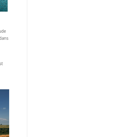
rude
 dans
e
st