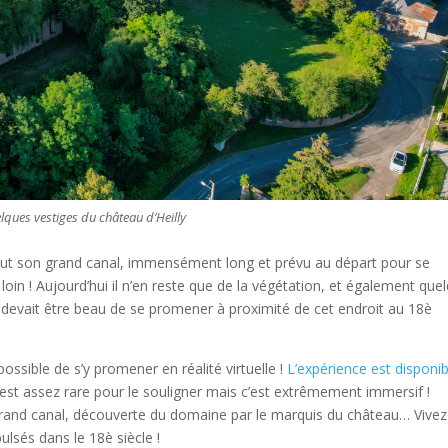
lques vestiges du château d’Heilly
rtout son grand canal, immensément long et prévu au départ pour se
oin ! Aujourd’hui il n’en reste que de la végétation, et également que
il devait être beau de se promener à proximité de cet endroit au 18è
 possible de s’y promener en réalité virtuelle !
L’expérience est disponib
’est assez rare pour le souligner mais c’est extrêmement immersif !
rand canal, découverte du domaine par le marquis du château… Vive
lsés dans le 18è siècle !