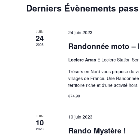
Derniers Évènements pas
JUIN
24 juin 2023
24
Randonnée moto – D
2023
Leclerc Arras
E Leclerc Station Se
Trésors en Nord vous propose de vo
villages de France. Une Randonnée 
territoire riche et d'une activité ho
€74.90
JUIN
10 juin 2023
10
Rando Mystère !
2023